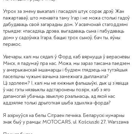
Утрох за змену выкапалі і пасадзілі штук сорак дрэў. Жан
пажартаваў, што менавіта таму Ігар і не можа столькі гадоў
дабудаваць свой загарадны дом. У асвячонай стагоддзямі
трыядзе: «пасадзіць дрэва, выгадаваць сына і пабудаваць
дом» у садоўніка Ігара, бацькі трох сыноў, бач ты, яўны
перакос.
Увечары, калі мы сядалі ў Форд, каб вярнуцца ў вераснёвы
Мінск, я падумаў пра нас. Можа, мы зараз таксама паедзем
у амерыканскай іншамарцы і будзем глядзець на тутэйшыя
паселішчы чужымі вачыма замежнага дыпламата?
Ці здолеем? І, калі мы не кніжныя фальшыўкі, дык ці з’явіцца
ў нас гэты нязвыклы адстаронены позірк, каб з яго
дапамогай убачыць звыклую рэальнасць, ад якой нас
аддзяляе толькі дрыготкая шыба здыхліка-форда?
Я азірнуўся на белы Сітраен печніка. Беларускі нумарны
знак быў у рамцы: MOTOCARS, ul. Kościuszki 27, Warszawa