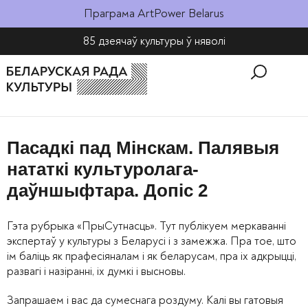
Праграма ArtPower Belarus
85 дзеячаў культуры ў няволі​
Пасадкі пад Мінскам. Палявыя
нататкі культуролага-
даўншыфтара. Допіс 2
Гэта рубрыка «ПрыСутнасць». Тут публікуем меркаванні
экспертаў у культуры з Беларусі і з замежжа. Пра тое, што
ім баліць як прафесіяналам і як беларусам, пра іх адкрыцці,
развагі і назіранні, іх думкі і высновы.
Запрашаем і вас да сумеснага роздуму. Калі вы гатовыя