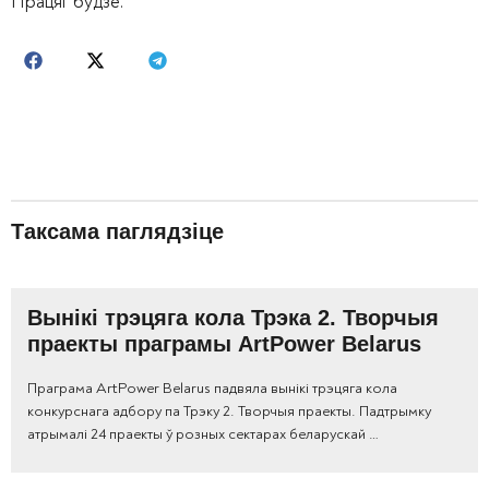
Працяг будзе.
Таксама паглядзіце
Вынікі трэцяга кола Трэка 2. Творчыя
праекты праграмы ArtPower Belarus
Праграма ArtPower Belarus падвяла вынікі трэцяга кола
конкурснага адбору па Трэку 2. Творчыя праекты. Падтрымку
атрымалі 24 праекты ў розных сектарах беларускай …