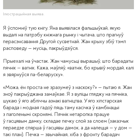
Ілюстрацыйная выява.
Я ўспомніў тую кнігу. Яна выявілася фальшыўкай, якую
выдалі на патрэбу кніжнага рынку і чытача, што прагнуў
перасэнсавання Другой сусветнай. Жан крыху збіў тэмп
расповеду — мусіць, пакрыўдзіўся.
Прыехалі на ўчастак. Жан чамусьці вырашыў, што барадаты
пячнік — ватнік. Кажа, маўляў, «ватнік, бо крывіў мордай, калі
я звярнуўся па-беларуску».
«Можа, ён проста не зразумеў з наскоку?» — пытаю я. Жан
зноў пакрыўджана замаўкае. Я з вуліцы гляджу на пячніка,
шукаю ў яго абліччы азнакі ватніцтва. У яго хіпстарская
барада і модная гадоў пяць таму касічка ў камбінацыі
з паголенымі скронямі. Пячнік нетаропка працуе
ў гасцявым дамку, складае печку слой за слоем (заказчык
пераедзе спярша ў гасцявы дамок, а да налецця — у дом —
такі план). Печка — звычайная, хіба з фронту барадач