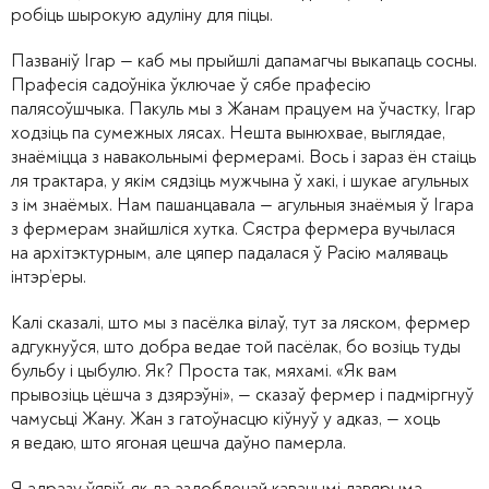
робіць шырокую адуліну для піцы.
Пазваніў Ігар — каб мы прыйшлі дапамагчы выкапаць сосны.
Прафесія садоўніка ўключае ў сябе прафесію
палясоўшчыка. Пакуль мы з Жанам працуем на ўчастку, Ігар
ходзіць па сумежных лясах. Нешта вынюхвае, выглядае,
знаёміцца з навакольнымі фермерамі. Вось і зараз ён стаіць
ля трактара, у якім сядзіць мужчына ў хакі, і шукае агульных
з ім знаёмых. Нам пашанцавала — агульныя знаёмыя ў Ігара
з фермерам знайшліся хутка. Сястра фермера вучылася
на архітэктурным, але цяпер падалася ў Расію маляваць
інтэр’еры.
Калі сказалі, што мы з пасёлка вілаў, тут за ляском, фермер
адгукнуўся, што добра ведае той пасёлак, бо возіць туды
бульбу і цыбулю. Як? Проста так, мяхамі. «Як вам
прывозіць цёшча з дзярэўні», — сказаў фермер і падміргнуў
чамусьці Жану. Жан з гатоўнасцю кіўнуў у адказ, — хоць
я ведаю, што ягоная цешча даўно памерла.
Я адразу ўявіў, як да аздобленай каванымі дзвярыма,