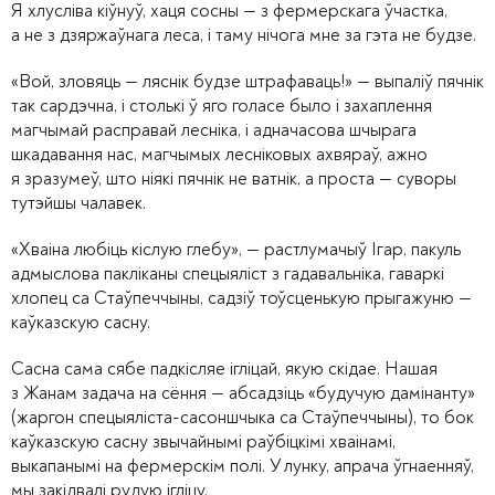
Я хлусліва кіўнуў, хаця сосны — з фермерскага ўчастка,
а не з дзяржаўнага леса, і таму нічога мне за гэта не будзе.
«Вой, зловяць — ляснік будзе штрафаваць!» — выпаліў пячнік
так сардэчна, і столькі ў яго голасе было і захаплення
магчымай расправай лесніка, і адначасова шчырага
шкадавання нас, магчымых лесніковых ахвяраў, ажно
я зразумеў, што ніякі пячнік не ватнік, а проста — суворы
тутэйшы чалавек.
«Хваіна любіць кіслую глебу», — растлумачыў Ігар, пакуль
адмыслова пакліканы спецыяліст з гадавальніка, гаваркі
хлопец са Стаўпеччыны, садзіў тоўсценькую прыгажуню —
каўказскую сасну.
Сасна сама сябе падкісляе ігліцай, якую скідае. Нашая
з Жанам задача на сёння — абсадзіць «будучую дамінанту»
(жаргон спецыяліста-сасоншчыка са Стаўпеччыны), то бок
каўказскую сасну звычайнымі раўбіцкімі хваінамі,
выкапанымі на фермерскім полі. У лунку, апрача ўгнаенняў,
мы закідвалі рудую ігліцу.