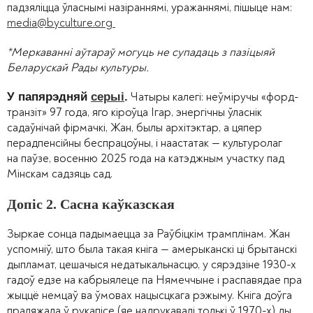
падзяліцца ўласнымі назіраннямі, уражаннямі, пішыце нам:
media@byculture.org
*Меркаванні аўтараў могуць не супадаць з пазіцыяй
Беларускай Рады культуры.
Чатыры калегі: неўміручы «форд-
У папярэдняй
серыі
.
транзіт» 97 года, яго кіроўца Ігар, энергічны ўласнік
садаўнічай фірмачкі, Жан, былы архітэктар, а цяпер
перадпенсійны беспрацоўны, і наастатак — культуролаг
на паўзе, восенню 2025 года на катэджным участку пад
Мінскам садзяць сад.
Допіс 2. Сасна каўказская
Зыркае сонца падымаецца за Раўбіцкім трамплінам. Жан
успомніў, што была такая кніга — амерыканскі ці брытанскі
дыпламат, цешачыся недатыкальнасцю, у сярэдзіне 1930-х
гадоў едзе на кабрыялеце па Нямеччыне і распавядае пра
жыццё немцаў ва ўмовах нацысцкага рэжыму. Кніга доўга
праляжала ў рукапісе (яе надрукавалі толькі ў 1970-х) ды