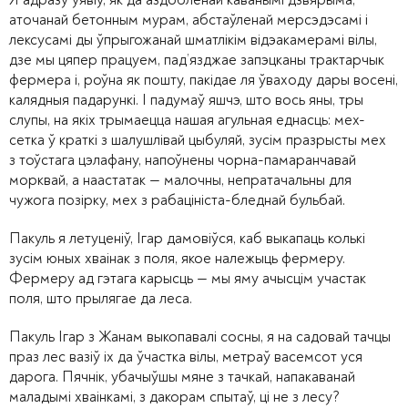
аточанай бетонным мурам, абстаўленай мерсэдэсамі і
лексусамі ды ўпрыгожанай шматлікім відэакамерамі вілы,
дзе мы цяпер працуем, пад’язджае запэцканы трактарчык
фермера і, роўна як пошту, пакідае ля ўваходу дары восені,
калядныя падарункі. І падумаў яшчэ, што вось яны, тры
слупы, на якіх трымаецца нашая агульная еднасць: мех-
сетка ў краткі з шалушлівай цыбуляй, зусім празрысты мех
з тоўстага цэлафану, напоўнены чорна-памаранчавай
морквай, а наастатак — малочны, непратачальны для
чужога позірку, мех з рабацініста-бледнай бульбай.
Пакуль я летуценіў, Ігар дамовіўся, каб выкапаць колькі
зусім юных хваінак з поля, якое належыць фермеру.
Фермеру ад гэтага карысць — мы яму ачысцім участак
поля, што прылягае да леса.
Пакуль Ігар з Жанам выкопавалі сосны, я на садовай тачцы
праз лес вазіў іх да ўчастка вілы, метраў васемсот уся
дарога. Пячнік, убачыўшы мяне з тачкай, напакаванай
маладымі хваінкамі, з дакорам спытаў, ці не з лесу?