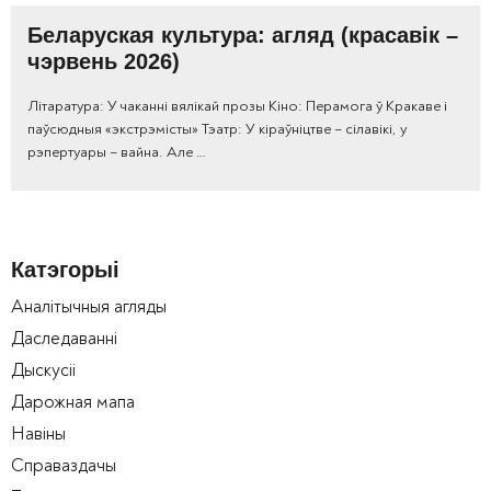
Беларуская культура: агляд (красавік –
чэрвень 2026)
Літаратура: У чаканні вялікай прозы Кіно: Перамога ў Кракаве і
паўсюдныя «экстрэмісты» Тэатр: У кіраўніцтве – сілавікі, у
рэпертуары – вайна. Але …
Катэгорыі
Аналітычныя агляды
Даследаванні
Дыскусіі
Дарожная мапа
Навіны
Справаздачы