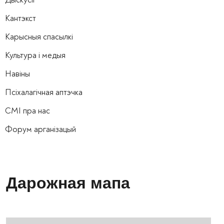
Кантэкст
Карысныя спасылкі
Культура і медыя
Навіны
Псіхалагічная аптэчка
СМІ пра нас
Форум арганізацый
Дарожная мапа