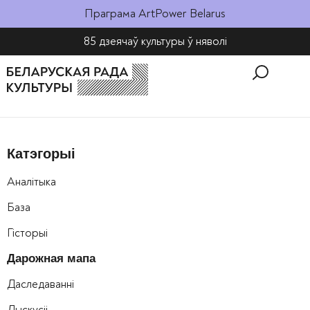
Праграма ArtPower Belarus
85 дзеячаў культуры ў няволі​
Катэгорыі
Аналітыка
База
Гісторыі
Дарожная мапа
Даследаванні
Дыскусіі