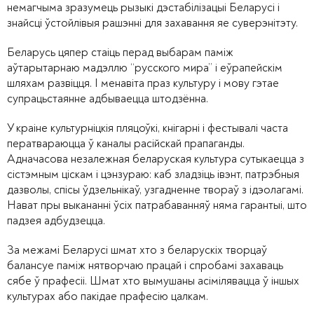
немагчыма зразумець рызыкі дэстабілізацыі Беларусі і
знайсці ўстойлівыя рашэнні для захавання яе суверэнітэту.
Беларусь цяпер стаіць перад выбарам паміж
аўтарытарнаю мадэллю “русского мира” і еўрапейскім
шляхам развіцця. І менавіта праз культуру і мову гэтае
супрацьстаянне адбываецца штодзённа.
У краіне культурніцкія пляцоўкі, кнігарні і фестывалі часта
ператвараюцца ў каналы расійскай прапаганды.
Адначасова незалежная беларуская культура сутыкаецца з
сістэмным ціскам і цэнзураю: каб зладзіць івэнт, патрэбныя
дазволы, спісы ўдзельнікаў, узгадненне твораў з ідэолагамі.
Нават пры выкананні ўсіх патрабаванняў няма гарантыі, што
падзея адбудзецца.
За межамі Беларусі шмат хто з беларускіх творцаў
балансуе паміж нятворчаю працай і спробамі захаваць
сябе ў прафесіі. Шмат хто вымушаны асімілявацца ў іншых
культурах або пакідае прафесію цалкам.