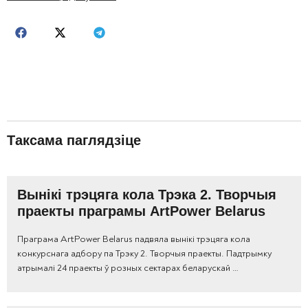
Таксама паглядзіце
Вынікі трэцяга кола Трэка 2. Творчыя
праекты праграмы ArtPower Belarus
Праграма ArtPower Belarus падвяла вынікі трэцяга кола
конкурснага адбору па Трэку 2. Творчыя праекты. Падтрымку
атрымалі 24 праекты ў розных сектарах беларускай …