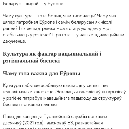
Беларусі і шырэй — у Еўропе.
Чаму культура — гэта больш, чым творчасць? Чаму яна
цяпер патрэбная Еўропе і самім беларусам як ніколі
раней? І як яе падтрымка можа стаць укладам у мір і
стабільнасць у рэгіёне? Пра гэта — у нашым адвакацыйным
дакуменце.
Культура як фактар нацыянальнай i
рэгiянальнай бяспекі
Чаму гэта важна для Еўропы
Культура набывае асаблівую важнасць у сённяшнім
геапалітычным кантэксце. Эскалацыя канфліктаў ды крызісаў
у рэгiёне патрабуе інавацыйнага падыходу да структураў
бяспекі i вонкавай палітыкі.
Паводле канцэпцыі Еўрапейскай службы вонкавых
дзеянняў (2021 год) і высноваў ЕЗ, разнастайная