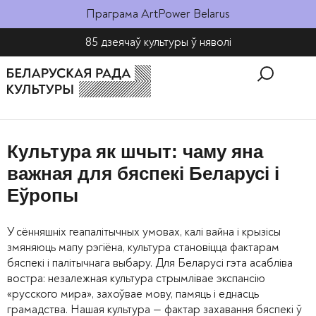
Праграма ArtPower Belarus
85 дзеячаў культуры ў няволі​
Культура як шчыт: чаму яна
важная для бяспекі Беларусі і
Еўропы
У сённяшніх геапалітычных умовах, калі вайна і крызісы
змяняюць мапу рэгіёна, культура становіцца фактарам
бяспекі і палітычнага выбару. Для Беларусі гэта асабліва
востра: незалежная культура стрымлівае экспансію
«русского мира», захоўвае мову, памяць і еднасць
грамадства. Нашая культура — фактар захавання бяспекі ў