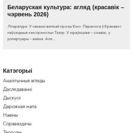
Беларуская культура: агляд (красавік –
чэрвень 2026)
Літаратура: У чаканні вялікай прозы Кіно: Перамога ў Кракаве і
паўсюдныя «экстрэмісты» Тэатр: У кіраўніцтве – сілавікі, у
рэпертуары – вайна. Але …
Катэгорыі
Аналітычныя агляды
Даследаванні
Дыскусіі
Дарожная мапа
Навіны
Справаздачы
Творцам