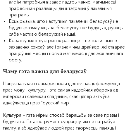
але ім патрэбныя візавае падтрыманне, магчымасці
прафесійнай рэалізацыі ды інтэграцыі ў лакальныя
праграмы.
Ёсць рызыка, што наступныя пакаленні беларусаў не
будуць размаўляць па-беларуску і не будуць адчуваць
сябе часткаю беларускай нацыі.
Крэатыўныя індустрыі і іх развіццё – не толькі чыннік
захавання сэнсаў, але і эканамічны драйвер, які стварае
працоўныя месцы і новыя магчымасці для эканамічнага
росту.
Чаму гэта важна для беларусаў
Нацыянальная і грамадзянская ідэнтычнасць фармуецца
праз мову і культуру. Гэта самая надзейная абарона ад
імперскай і савецкай спадчыны, якая цяпер актыўна
аднаўляецца праз “русский мир”.
Культура – гэта мірны спосаб барацьбы за свае правы і
будучыню. Гэта інструмент супраціву, які не патрабуе
гвалту, а аб’ядноўвае людзей праз творчасць, памяць і