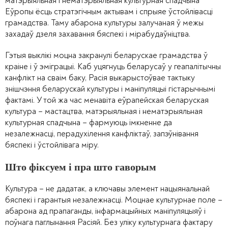
матэрыяльная і нематэрыяльная культурная спадчына
Еўропы ёсць стратэгічным актывам і спрыяе ўстойлівасці
грамадства. Таму абарона культуры залучаная ў межы
захадаў дзеля захавання бяспекі і мірабудаўніцтва.
Гэтыя выклікі моцна закранулі беларускае грамадства ў
краіне і ў эміграцыі. Каб уцягнуць беларусаў у геапалітычны
канфлікт на сваім баку, Расія выкарыстоўвае тактыку
знішчэння беларускай культуры і маніпуляцыі гістарычнымі
фактамі. У той жа час менавіта еўрапейская беларуская
культура – мастацтва, матэрыяльная і нематэрыяльная
культурная спадчына – фармуюць імкненне да
незалежнасці, перадухілення канфліктаў, запэўнівання
бяспекі і ўстойлівага міру.
Што фіксуем і пра што гаворым
Культура – не дадатак, а ключавы элемент нацыянальнай
бяспекі і гарантыя незалежнасці. Моцнае культурнае поле –
абарона ад прапаганды, інфармацыйных маніпуляцыяў і
поўнага паглынання Расіяй. Без уліку культурнага фактару