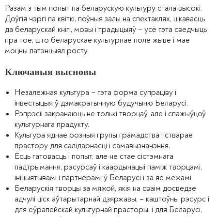
Разам з тым попыт на беларускую культуру стала высокі.
Доўгія чэргі па квіткі, поўныя залы на спектаклях, цікавасць
да беларускай кнігі, мовы і традыцыяў – усё гэта сведчыць
пра тое, што беларускае культурнае поле жыве і мае
моцны патэнцыял росту.
Ключавыя высновы
Незалежная культура – гэта форма супраціву і
інвестыцыя ў дэмакратычную будучыню Беларусі.
Рэпрэсіі закранаюць не толькі творцаў, але і спажыўцоў
культурнага прадукту.
Культура яднае розныя групы грамадства і стварае
прастору для салідарнасці і самавызначэння.
Ёсць гатовасць і попыт, але не стае сістэмнага
падтрымання, рэсурсаў і каардынацыі паміж творцамі,
ініцыятывамі і партнёрамі ў Беларусі і за яе межамі.
Беларускія творцы за мяжой, якiя на сваім досведзе
адчулі ціск аўтарытарнай дзяржавы, – каштоўны рэсурс і
для еўрапейскай культурнай прасторы, і для Беларусі,