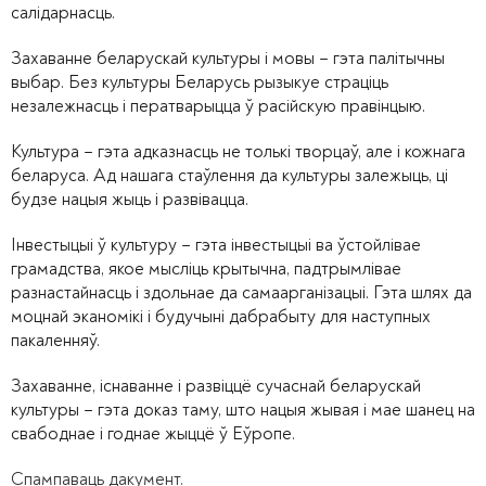
салідарнасць.
Захаванне беларускай культуры і мовы – гэта палітычны
выбар. Без культуры Беларусь рызыкуе страціць
незалежнасць і ператварыцца ў расійскую правінцыю.
Культура – гэта адказнасць не толькі творцаў, але і кожнага
беларуса. Ад нашага стаўлення да культуры залежыць, ці
будзе нацыя жыць і развівацца.
Інвестыцыі ў культуру – гэта інвестыцыі ва ўстойлівае
грамадства, якое мысліць крытычна, падтрымлівае
разнастайнасць і здольнае да самаарганізацыі. Гэта шлях да
моцнай эканомікі і будучыні дабрабыту для наступных
пакаленняў.
Захаванне, існаванне і развіццё сучаснай беларускай
культуры – гэта доказ таму, што нацыя жывая і мае шанец на
свабоднае і годнае жыццё ў Еўропе.
Спампаваць дакумент.